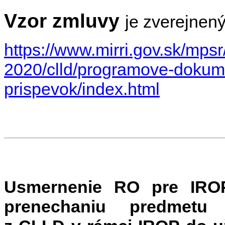
Vzor zmluvy
je zverejnen
https://www.mirri.gov.sk/mps
2020/clld/programove-dokume
prispevok/index.html
Usmernenie RO pre IRO
prenechaniu predmetu 