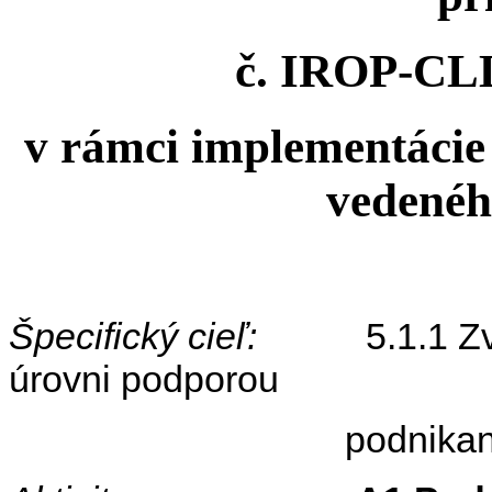
č. IROP-CL
v rámci implementácie 
vedenéh
Špecifický cieľ:
5.1.1 Z
úrovni podporou
podnikania