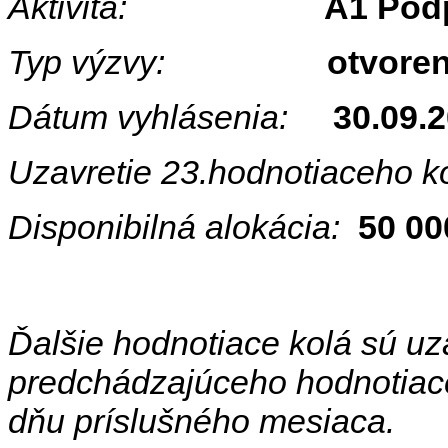
Aktivita:
A1 Podp
Typ výzvy:
otvoren
Dátum vyhlásenia:
30.09.2
Uzavretie 23.hodnotiaceho ko
Disponibilná alokácia:
50 00
Ďalšie hodnotiace kolá sú uz
predchádzajúceho hodnotiace
dňu príslušného mesiaca.