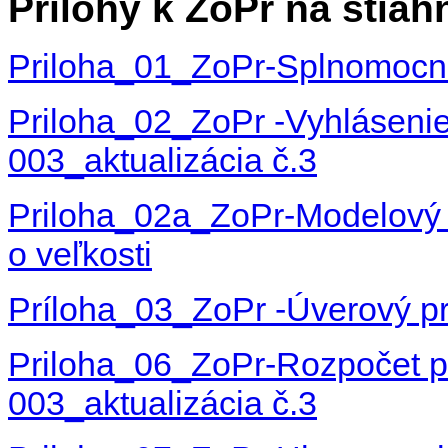
Prílohy k ŽoPr na stiah
Priloha_01_ZoPr-Splnomoc
Priloha_02_ZoPr -Vyhláseni
003_aktualizácia č.3
Priloha_02a_ZoPr-Modelový p
o veľkosti
Príloha_03_ZoPr -Úverový 
Priloha_06_ZoPr-Rozpočet 
003_aktualizácia č.3