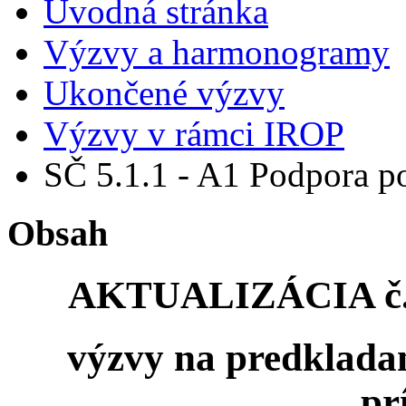
Úvodná stránka
Výzvy a harmonogramy
Ukončené výzvy
Výzvy v rámci IROP
SČ 5.1.1 - A1 Podpora po
Obsah
AKTUALIZÁCIA č.6 
výzvy
na predkladan
pr