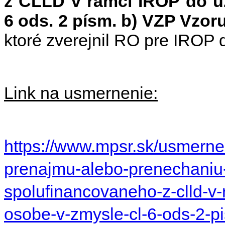
z CLLD v rámci IROP do uží
6 ods. 2 písm. b) VZP Vzor
ktoré zverejnil RO pre IROP 
Link na usmernenie:
https://www.mpsr.sk/usmernen
prenajmu-alebo-prenechaniu-
spolufinancovaneho-z-clld-v-r
osobe-v-zmysle-cl-6-ods-2-p