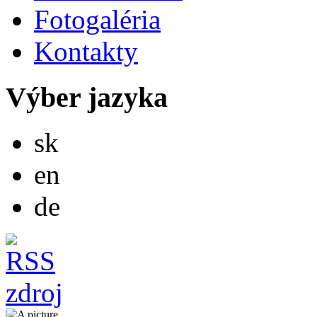
Fotogaléria
Kontakty
Výber jazyka
Slovensky
sk
English
en
Deutsch
de