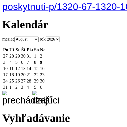
poskytnuti-p/1320-67-1320-1
Kalendár
mesiac
rok
Po
Ut
St
Št
Pia
So
Ne
27
28
29
30
31
1
2
3
4
5
6
7
8
9
10
11
12
13
14
15
16
17
18
19
20
21
22
23
24
25
26
27
28
29
30
31
1
2
3
4
5
6
Vyhľadávanie