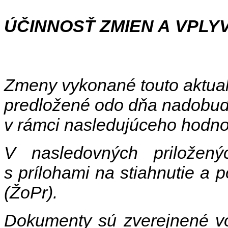
ÚČINNOSŤ ZMIEN A VPLY
Zmeny vykonané touto aktual
predložené odo dňa nadobudnu
v rámci nasledujúceho hodnot
V nasledovných priložen
s prílohami na stiahnutie a p
(ŽoPr).
Dokumenty sú zverejnené vo