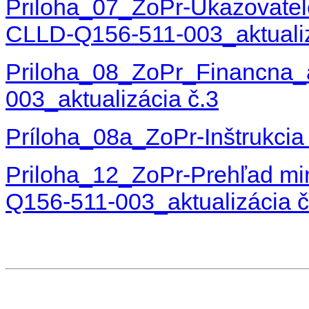
Priloha_07_ZoPr-Ukazovatel
CLLD-Q156-511-003_aktualiz
Priloha_08_ZoPr_Financna
003_aktualizácia č.3
Príloha_08a_ZoPr-Inštrukcia 
Priloha_12_ZoPr-Prehľad m
Q156-511-003_aktualizácia č