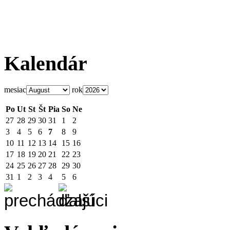
Kalendár
mesiac
rok
Po
Ut
St
Št
Pia
So
Ne
27
28
29
30
31
1
2
3
4
5
6
7
8
9
10
11
12
13
14
15
16
17
18
19
20
21
22
23
24
25
26
27
28
29
30
31
1
2
3
4
5
6