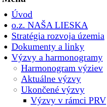
Úvod
o.z. NAŠA LIESKA
Stratégia rozvoja územia
Dokumenty a linky
Výzvy a harmonogramy
Harmonogram výziev
Aktuálne výzvy
Ukončené výzvy
Výzvy v rámci PRV