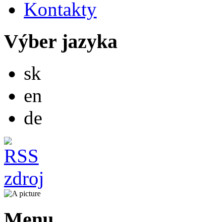
Kontakty
Výber jazyka
Slovensky
sk
English
en
Deutsch
de
Menu