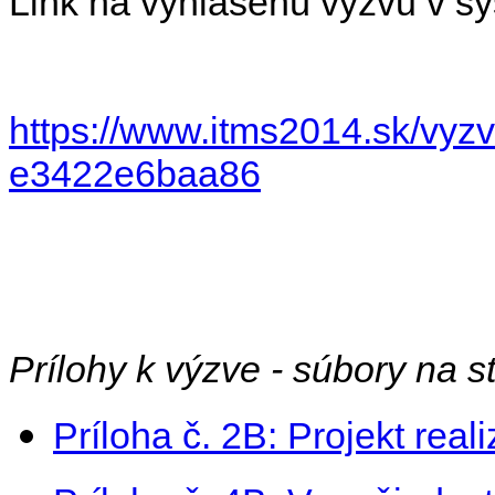
Link na vyhlásenú výzvu v 
https://www.itms2014.sk/vy
e3422e6baa86
Prílohy k výzve - súbory na st
Príloha č. 2B: Projekt real