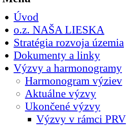
Úvod
o.z. NAŠA LIESKA
Stratégia rozvoja územia
Dokumenty a linky
Výzvy a harmonogramy
Harmonogram výziev
Aktuálne výzvy
Ukončené výzvy
Výzvy v rámci PRV