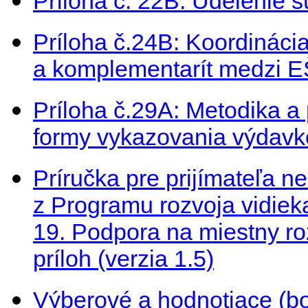
Príloha č. 22B: Udelenie sú
Príloha č.24B: Koordináci
a komplementarít medzi E
Príloha č.29A: Metodika 
formy vykazovania výdavk
Príručka pre prijímateľa 
z Programu rozvoja vidiek
19. Podpora na miestny roz
príloh (verzia 1.5)
Výberové a hodnotiace (bod