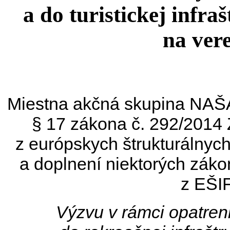
a do turistickej infr
na vere
Miestna akčná skupina NAŠA
§ 17 zákona č. 292/2014 
z európskych štrukturálnyc
a doplnení niektorých záko
z EŠIF
Výzvu v rámci opatreni