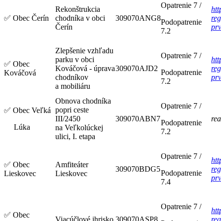
Opatrenie 7 /
Rekonštrukcia
htt
✅
Obec Čerín
chodníka v obci
309070ANG8
reg
Podopatrenie
Čerín
pr
7.2
Zlepšenie vzhľadu
Opatrenie 7 /
parku v obci
htt
✅
Obec
Kováčová - úprava
309070AJD2
reg
Podopatrenie
Kováčová
chodníkov
pr
7.2
a mobiliáru
Obnova chodníka
Opatrenie 7 /
popri ceste
✅
Obec Veľká
III/2450
309070ABN7
rea
Podopatrenie
Lúka
na Veľkolúckej
7.2
ulici, I. etapa
Opatrenie 7 /
htt
✅
Obec
Amfiteáter
309070BDG5
reg
Podopatrenie
Lieskovec
Lieskovec
pr
7.4
Opatrenie 7 /
htt
✅
Obec
Viacúčlové ihrisko
309070ASP8
reg