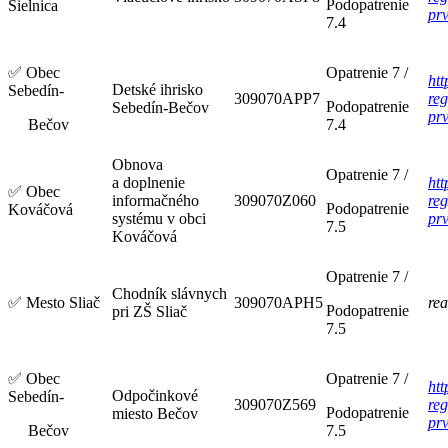
Podopatrenie
Sielnica
pr
7.4
✅
Obec
Opatrenie 7 /
htt
Detské ihrisko
Sebedín-
309070APP7
reg
Podopatrenie
Sebedín-Bečov
pr
Bečov
7.4
Obnova
Opatrenie 7 /
a doplnenie
htt
✅
Obec
informačného
309070Z060
reg
Podopatrenie
Kováčová
systému v obci
pr
7.5
Kováčová
Opatrenie 7 /
Chodník slávnych
✅
Mesto Sliač
309070APH5
rea
Podopatrenie
pri ZŠ Sliač
7.5
✅
Obec
Opatrenie 7 /
htt
Odpočinkové
Sebedín-
309070Z569
reg
Podopatrenie
miesto Bečov
pr
Bečov
7.5