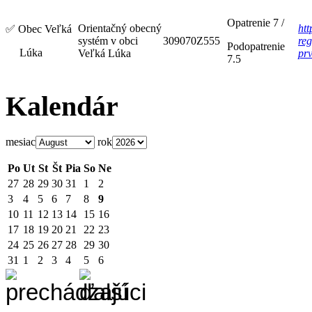
Opatrenie 7 /
Orientačný obecný
htt
✅
Obec Veľká
systém v obci
309070Z555
reg
Podopatrenie
Lúka
Veľká Lúka
pr
7.5
Kalendár
mesiac
rok
Po
Ut
St
Št
Pia
So
Ne
27
28
29
30
31
1
2
3
4
5
6
7
8
9
10
11
12
13
14
15
16
17
18
19
20
21
22
23
24
25
26
27
28
29
30
31
1
2
3
4
5
6