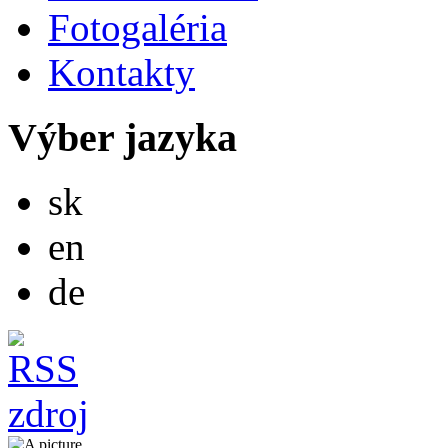
Fotogaléria
Kontakty
Výber jazyka
Slovensky
sk
English
en
Deutsch
de