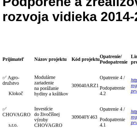
Podporené a zrealizo
rozvoja vidieka 2014
Opatrenie/
Li
Prijímateľ
Názov projektu
Kód projektu
Podopatrenie
pr
Modulárne
✅
Agro-
Opatrenie 4 /
htt
zariadenie
družstvo
309040ARZ1
reg
Podopatrenie
na porážanie
pr
Klokoč
4.2
hydiny a králikov
Investície
✅
Opatrenie 4 /
htt
do živočíšnej
CHOVAGRO
309040Y463
reg
Podopatrenie
výroby
pr
s.r.o.
4.1
CHOVAGRO