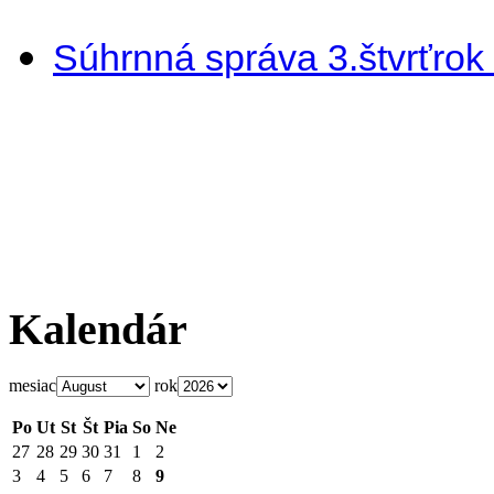
Súhrnná správa 3.štvrťrok
Kalendár
mesiac
rok
Po
Ut
St
Št
Pia
So
Ne
27
28
29
30
31
1
2
3
4
5
6
7
8
9