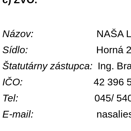
Názov:
NAŠA LIESK
Sídlo:
Horná 27, 962
Štatutárny zástupca:
Ing. Br
IČO:
42 396 
Tel:
045/ 540 0
E-mail:
nasalieska@