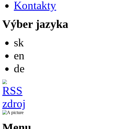
Kontakty
Výber jazyka
Slovensky
sk
English
en
Deutsch
de
Menu