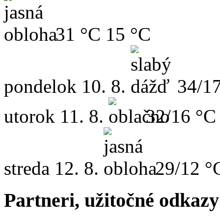
31 °C
15 °C
pondelok
10. 8.
34/1
utorok
11. 8.
32/16 °C
streda
12. 8.
29/12 °
Partneri, užitočné odkazy