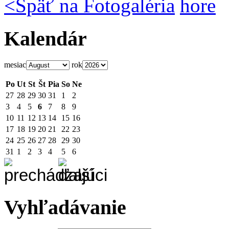
<
Späť na Fotogaléria
hore
Kalendár
mesiac
rok
Po
Ut
St
Št
Pia
So
Ne
27
28
29
30
31
1
2
3
4
5
6
7
8
9
10
11
12
13
14
15
16
17
18
19
20
21
22
23
24
25
26
27
28
29
30
31
1
2
3
4
5
6
Vyhľadávanie