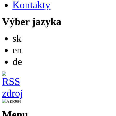
Kontakty
Výber jazyka
Slovensky
sk
English
en
Deutsch
de
Menu