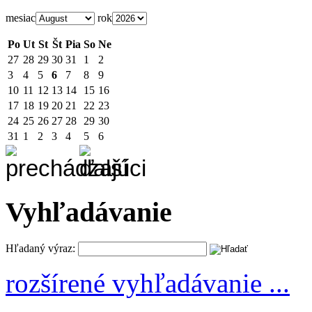
mesiac
rok
Po
Ut
St
Št
Pia
So
Ne
27
28
29
30
31
1
2
3
4
5
6
7
8
9
10
11
12
13
14
15
16
17
18
19
20
21
22
23
24
25
26
27
28
29
30
31
1
2
3
4
5
6
Vyhľadávanie
Hľadaný výraz:
rozšírené vyhľadávanie ...