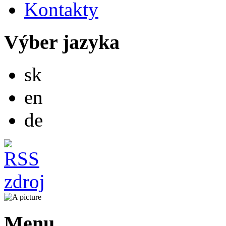
Kontakty
Výber jazyka
Slovensky
sk
English
en
Deutsch
de
Menu