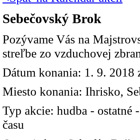
Sebečovský Brok
Pozývame Vás na Majstrovs
streľbe zo vzduchovej zbran
Dátum konania:
1. 9. 2018 
Miesto konania:
Ihrisko, S
Typ akcie:
hudba
-
ostatné
času