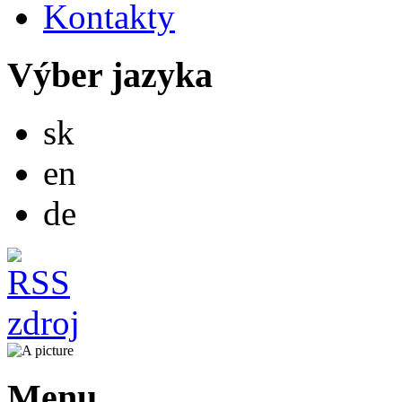
Kontakty
Výber jazyka
Slovensky
sk
English
en
Deutsch
de
Menu