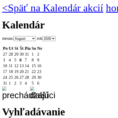
<
Späť na Kalendár akcií
ho
Kalendár
mesiac
rok
Po
Ut
St
Št
Pia
So
Ne
27
28
29
30
31
1
2
3
4
5
6
7
8
9
10
11
12
13
14
15
16
17
18
19
20
21
22
23
24
25
26
27
28
29
30
31
1
2
3
4
5
6
Vyhľadávanie